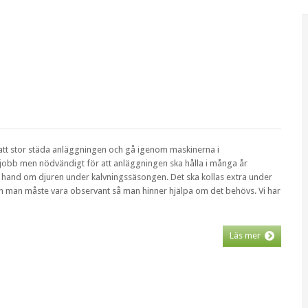
ör att stor städa anläggningen och gå igenom maskinerna i
e jobb men nödvändigt för att anläggningen ska hålla i många år
a hand om djuren under kalvningssäsongen. Det ska kollas extra under
 man måste vara observant så man hinner hjälpa om det behövs. Vi har
Läs mer