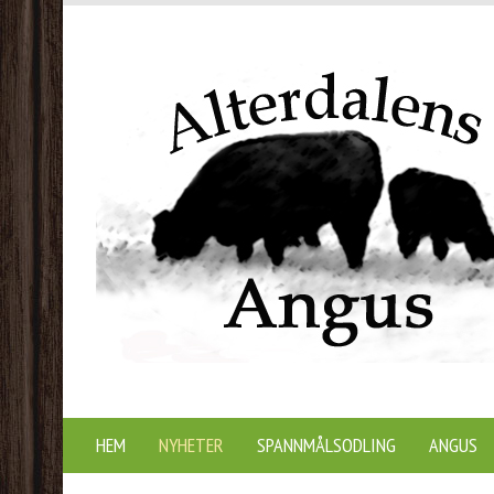
HEM
NYHETER
SPANNMÅLSODLING
ANGUS