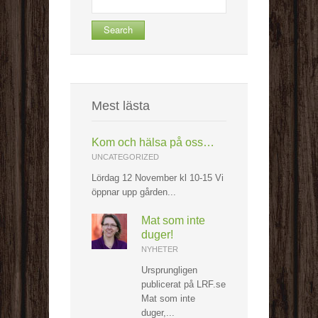
for:
Mest lästa
Kom och hälsa på oss…
UNCATEGORIZED
Lördag 12 November kl 10-15 Vi
öppnar upp gården...
Mat som inte
duger!
NYHETER
Ursprungligen
publicerat på LRF.se
Mat som inte
duger,...