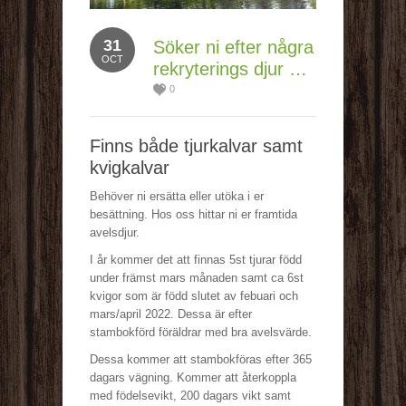
31
Söker ni efter några
OCT
rekryterings djur …
0
Finns både tjurkalvar samt
kvigkalvar
Behöver ni ersätta eller utöka i er
besättning. Hos oss hittar ni er framtida
avelsdjur.
I år kommer det att finnas 5st tjurar född
under främst mars månaden samt ca 6st
kvigor som är född slutet av febuari och
mars/april 2022. Dessa är efter
stambokförd föräldrar med bra avelsvärde.
Dessa kommer att stambokföras efter 365
dagars vägning. Kommer att återkoppla
med födelsevikt, 200 dagars vikt samt