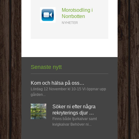
Morotsodling i
Norrbotten
NYHETER
Senaste nytt
Kom och hälsa på oss…
Lördag 12 November kl 10-15 Vi öppnar upp
gården...
Söker ni efter några
rekryterings djur …
Finns både tjurkalvar samt
kvigkalvar Behöver ni...