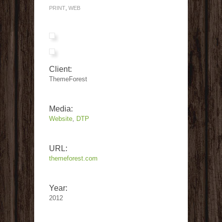
PRINT
,
WEB
Client:
ThemeForest
Media:
Website
,
DTP
URL:
themeforest.com
Year:
2012