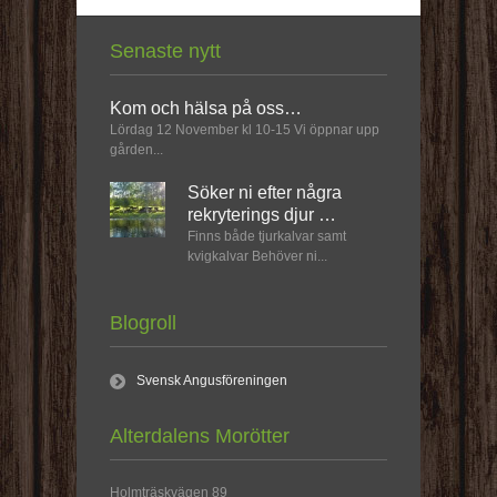
Senaste nytt
Kom och hälsa på oss…
Lördag 12 November kl 10-15 Vi öppnar upp
gården...
Söker ni efter några
rekryterings djur …
Finns både tjurkalvar samt
kvigkalvar Behöver ni...
Blogroll
Svensk Angusföreningen
Alterdalens Morötter
Holmträskvägen 89