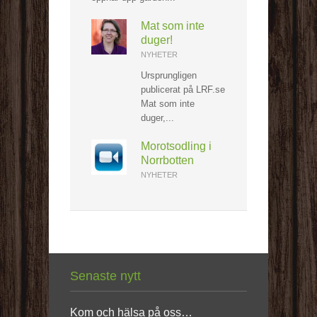
Mat som inte
duger!
NYHETER
Ursprungligen
publicerat på LRF.se
Mat som inte
duger,...
Morotsodling i
Norrbotten
NYHETER
Senaste nytt
Kom och hälsa på oss…