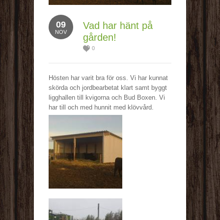
09
Vad har hänt på
NOV
gården!
0
Hösten har varit bra för oss. Vi har kunnat
skörda och jordbearbetat klart samt byggt
ligghallen till kvigorna och Bud Boxen. Vi
har till och med hunnit med klövvård.