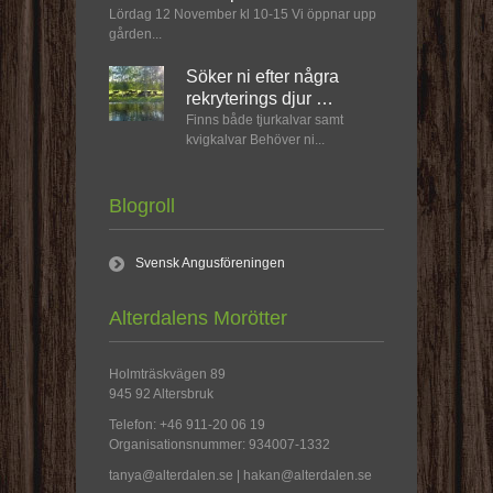
Lördag 12 November kl 10-15 Vi öppnar upp
gården...
Söker ni efter några
rekryterings djur …
Finns både tjurkalvar samt
kvigkalvar Behöver ni...
Blogroll
Svensk Angusföreningen
Alterdalens Morötter
Holmträskvägen 89
945 92 Altersbruk
Telefon: +46 911-20 06 19
Organisationsnummer: 934007-1332
tanya@alterdalen.se | hakan@alterdalen.se