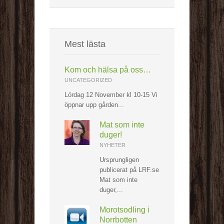
Mest lästa
Kom och hälsa på oss…
UNCATEGORIZED
Lördag 12 November kl 10-15 Vi
öppnar upp gården...
Mat som inte
duger!
NYHETER
Ursprungligen
publicerat på LRF.se
Mat som inte
duger,...
Morotsodling i
Norrbotten