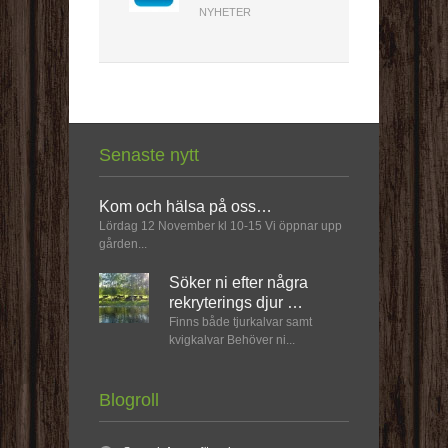
NYHETER
Senaste nytt
Kom och hälsa på oss…
Lördag 12 November kl 10-15 Vi öppnar upp
gården...
Söker ni efter några
rekryterings djur …
Finns både tjurkalvar samt
kvigkalvar Behöver ni...
Blogroll